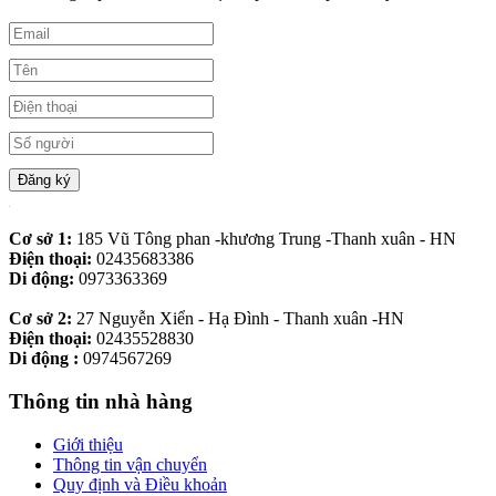
Đăng ký
Cơ sở 1:
185 Vũ Tông phan -khương Trung -Thanh xuân - HN
Điện thoại:
02435683386
Di động:
0973363369
Cơ sở 2:
27 Nguyễn Xiển - Hạ Đình - Thanh xuân -HN
Điện thoại:
02435528830
Di động :
0974567269
Thông tin nhà hàng
Giới thiệu
Thông tin vận chuyển
Quy định và Điều khoản