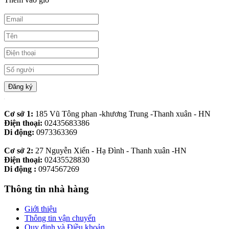
Đăng ký
Cơ sở 1:
185 Vũ Tông phan -khương Trung -Thanh xuân - HN
Điện thoại:
02435683386
Di động:
0973363369
Cơ sở 2:
27 Nguyễn Xiển - Hạ Đình - Thanh xuân -HN
Điện thoại:
02435528830
Di động :
0974567269
Thông tin nhà hàng
Giới thiệu
Thông tin vận chuyển
Quy định và Điều khoản