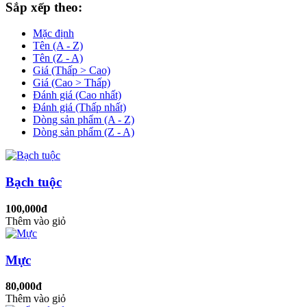
Sắp xếp theo:
Mặc định
Tên (A - Z)
Tên (Z - A)
Giá (Thấp > Cao)
Giá (Cao > Thấp)
Đánh giá (Cao nhất)
Đánh giá (Thấp nhất)
Dòng sản phẩm (A - Z)
Dòng sản phẩm (Z - A)
Bạch tuộc
100,000đ
Thêm vào giỏ
Mực
80,000đ
Thêm vào giỏ